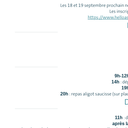
Les 18 et 19 septembre prochain n
Les inscr
https://www.helloa
9h-12
: dé
14h
19
: repas aligot saucisse (sur pl
20h
: 
11h
après l