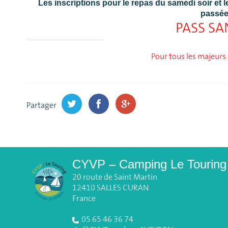
Les inscriptions pour le repas du samedi soir et 
passée
PASS SA
Pour tous les majeurs
Partager
CYVP – Camping Le Touring
20 route de Saint Martin
12410 SALLES CURAN
France
05 65 46 36 74