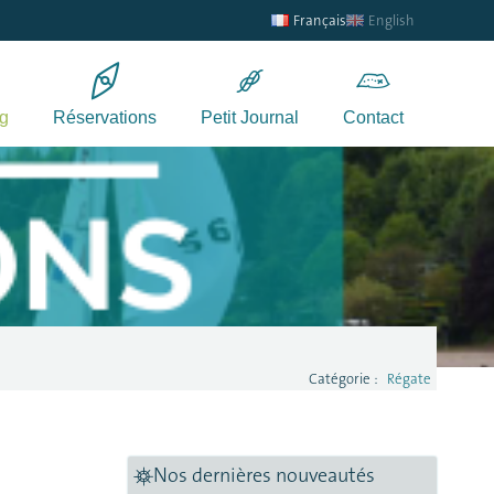
Français
English
g
Réservations
Petit Journal
Contact
Catégorie :
Régate
Nos dernières nouveautés