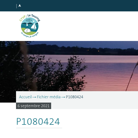
Accueil
Fichier média
P1080424
6 septembre 2021
P1080424