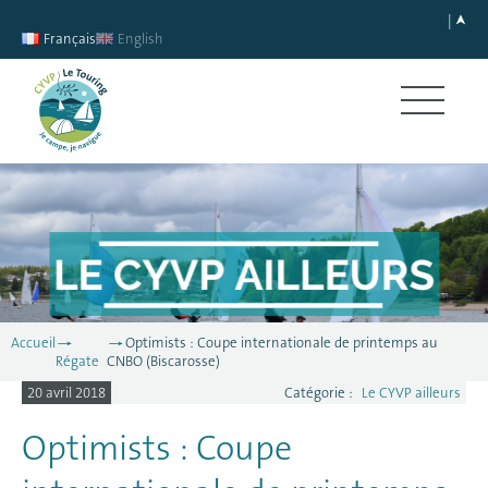
Français
English
Accueil
Optimists : Coupe internationale de printemps au
Régate
CNBO (Biscarosse)
20 avril 2018
Catégorie :
Le CYVP ailleurs
Optimists : Coupe