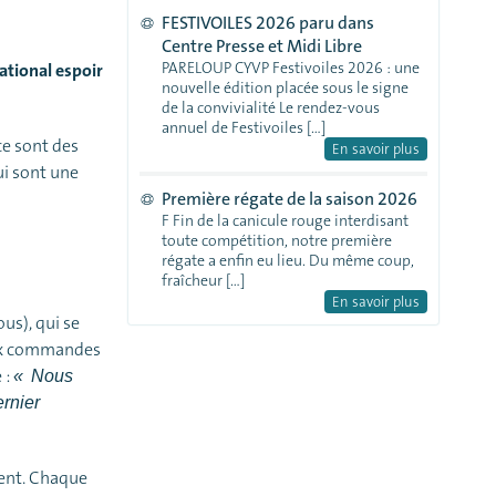
FESTIVOILES 2026 paru dans
Centre Presse et Midi Libre
PARELOUP CYVP Festivoiles 2026 : une
ational espoir
nouvelle édition placée sous le signe
de la convivialité Le rendez-vous
annuel de Festivoiles […]
ce sont des
En savoir plus
ui sont une
Première régate de la saison 2026
F Fin de la canicule rouge interdisant
toute compétition, notre première
régate a enfin eu lieu. Du même coup,
fraîcheur […]
En savoir plus
us), qui se
 aux commandes
 :
«
Nous
ernier
vent. Chaque