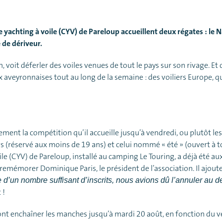
 yachting à voile (CYV) de Pareloup accueillent deux régates : le N
e de dériveur.
 voit déferler des voiles venues de tout le pays sur son rivage. Et 
 aveyronnaises tout au long de la semaine : des voiliers Europe, q
ment la compétition qu’il accueille jusqu’à vendredi, ou plutôt les
s (réservé aux moins de 19 ans) et celui nommé « été » (ouvert à to
oile (CYV) de Pareloup, installé au camping Le Touring, a déjà été
e remémorer Dominique Paris, le président de l’association. Il ajoute
 d’un nombre suffisant d’inscrits, nous avions dû l’annuler au d
 !
vont enchaîner les manches jusqu’à mardi 20 août, en fonction du 