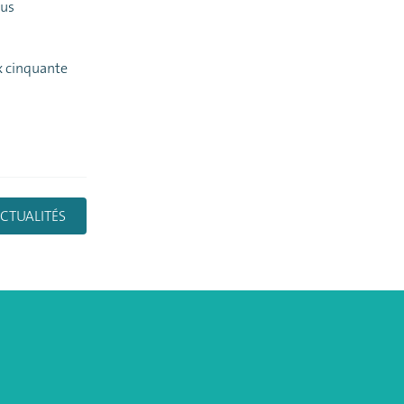
lus
x cinquante
CTUALITÉS