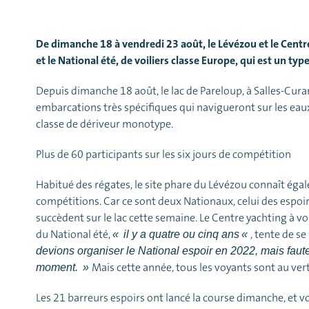
De dimanche 18 à vendredi 23 août, le Lévézou et le Centre
et le National été, de voiliers classe Europe, qui est un typ
Depuis dimanche 18 août, le lac de Pareloup, à Salles-Curan,
embarcations très spécifiques qui navigueront sur les eaux
classe de dériveur monotype.
Plus de 60 participants sur les six jours de compétition
Habitué des régates, le site phare du Lévézou connaît égale
compétitions. Car ce sont deux Nationaux, celui des espoir
succèdent sur le lac cette semaine. Le Centre yachting à v
du National été,
, tente de s
«
il y a quatre ou cinq ans
«
devions organiser le National espoir en 2022, mais faute
Mais cette année, tous les voyants sont au vert
moment.
»
Les 21 barreurs espoirs ont lancé la course dimanche, et 